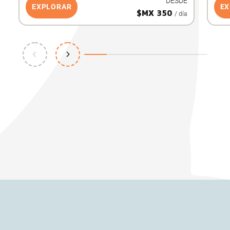
DESDE
EXPLORAR
E
$MX 350
/ día