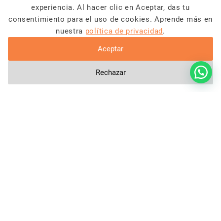
¿EN BUSCA DE INSPIRACIÓN?
experiencia. Al hacer clic en Aceptar, das tu
Consejos de viaje,
consentimiento para el uso de cookies. Aprende más en
últimas noticias, vanlife
nuestra
política de privacidad
.
y mucho más
Aceptar
Rechazar
Al enviar este formulario, acepto que la información
introducida se utilice en el marco de nuestro
terminos y
condiciones
.