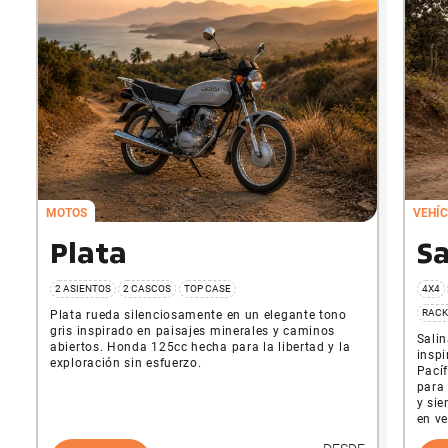
MOTOS
VEHÍC
Plata
Sa
2 ASIENTOS
2 CASCOS
TOP CASE
4X4
RACK
Plata rueda silenciosamente en un elegante tono
gris inspirado en paisajes minerales y caminos
Salin
abiertos. Honda 125cc hecha para la libertad y la
inspi
exploración sin esfuerzo.
Pacíf
para 
y sie
en v