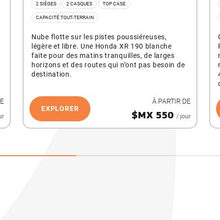
2 SIÈGES
2 CASQUES
TOP CASE
CAPACITÉ TOUT-TERRAIN
Nube flotte sur les pistes poussiéreuses,
légère et libre. Une Honda XR 190 blanche
faite pour des matins tranquilles, de larges
horizons et des routes qui n’ont pas besoin de
destination.
DE
À PARTIR DE
EXPLORER
$MX 550
ur
/ jour