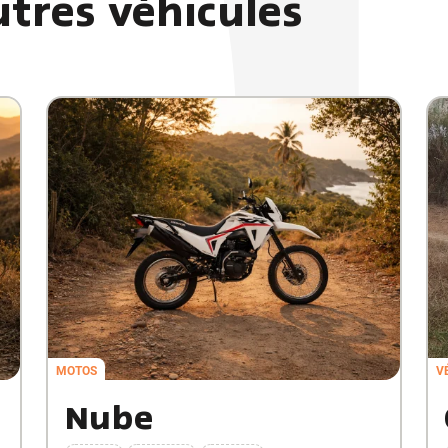
tres véhicules
MOTOS
V
Nube