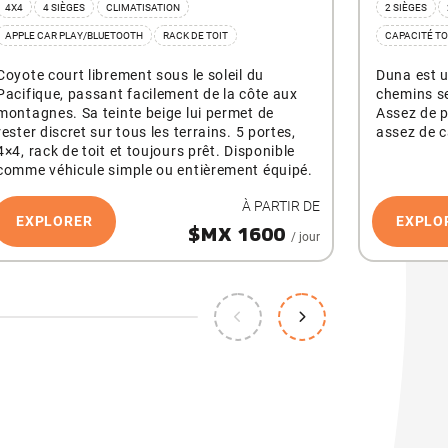
4X4
4 SIÈGES
CLIMATISATION
2 SIÈGES
APPLE CAR PLAY/BLUETOOTH
RACK DE TOIT
CAPACITÉ TO
Coyote court librement sous le soleil du
Duna est 
Pacifique, passant facilement de la côte aux
chemins se
montagnes. Sa teinte beige lui permet de
Assez de p
rester discret sur tous les terrains. 5 portes,
assez de c
4×4, rack de toit et toujours prêt. Disponible
comme véhicule simple ou entièrement équipé.
À PARTIR DE
EXPLORER
EXPLO
$MX 1600
/ jour