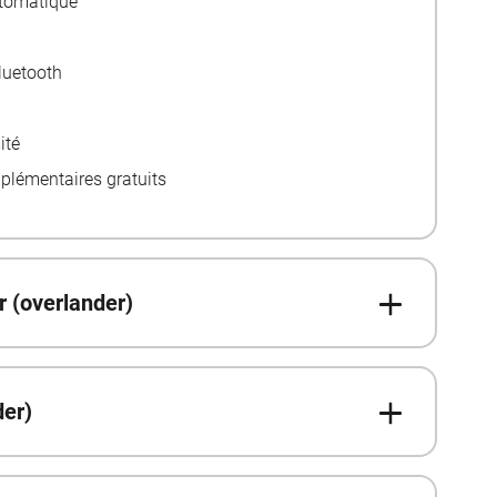
tomatique
luetooth
ité
plémentaires gratuits
ur (overlander)
der)