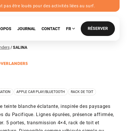
pas être loués pour des activités liées au surf.
RÉSERVER
ROPOS
JOURNAL
CONTACT
FR
nders
SALINA
OVERLANDERS
SATION
APPLE CAR PLAY/BLUETOOTH
RACK DE TOIT
e teinte blanche éclatante, inspirée des paysages
es du Pacifique. Lignes épurées, présence affirmée,
. 5 portes, transmission 4×4, rack de toit et
’aventure. Disponible comme véhicule simple ou