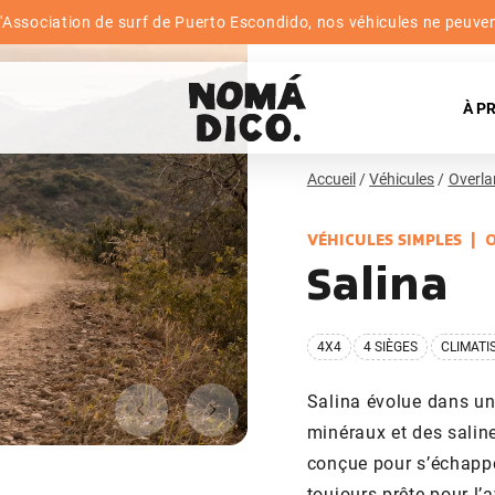
Association de surf de Puerto Escondido, nos véhicules ne peuvent 
À P
Accueil
Véhicules
Overla
VÉHICULES SIMPLES
Salina
4X4
4 SIÈGES
CLIMATI
Salina évolue dans un
minéraux et des salin
conçue pour s’échapper
toujours prête pour l