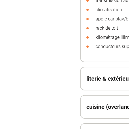
transmission au
climatisation
apple car play/b
rack de toit
kilométrage illim
conducteurs sup
literie & extérie
cuisine (overlan