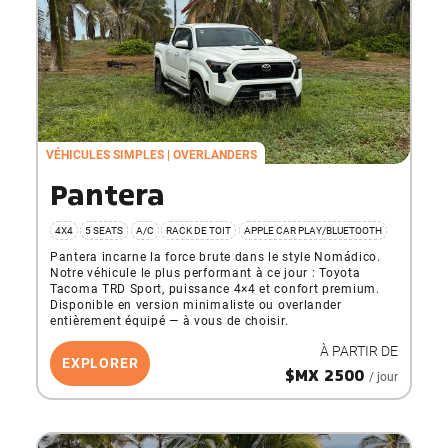
VÉHICULES SIMPLES
OVERLANDERS
Pantera
4X4
5 SEATS
A/C
RACK DE TOIT
APPLE CAR PLAY/BLUETOOTH
Pantera incarne la force brute dans le style Nomádico.
Notre véhicule le plus performant à ce jour : Toyota
Tacoma TRD Sport, puissance 4×4 et confort premium.
Disponible en version minimaliste ou overlander
entièrement équipé — à vous de choisir.
À PARTIR DE
EXPLORER
$MX 2500
/ jour