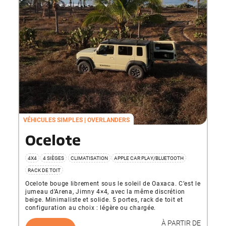
VÉHICULES SIMPLES
OVERLANDERS
Ocelote
4X4
4 SIÈGES
CLIMATISATION
APPLE CAR PLAY/BLUETOOTH
RACK DE TOIT
Ocelote bouge librement sous le soleil de Oaxaca. C’est le
jumeau d’Arena, Jimny 4×4, avec la même discrétion
beige. Minimaliste et solide. 5 portes, rack de toit et
configuration au choix : légère ou chargée.
À PARTIR DE