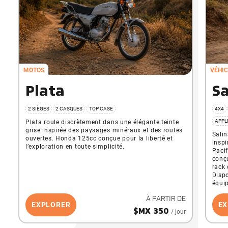
MOTOS
VÉHIC
Plata
Sa
2 SIÈGES
2 CASQUES
TOP CASE
4X4
APPL
Plata roule discrètement dans une élégante teinte
grise inspirée des paysages minéraux et des routes
Salin
ouvertes. Honda 125cc conçue pour la liberté et
inspi
l’exploration en toute simplicité.
Pacif
conçu
rack 
Disp
équi
À PARTIR DE
EXPLORER
EX
$MX 350
/ jour