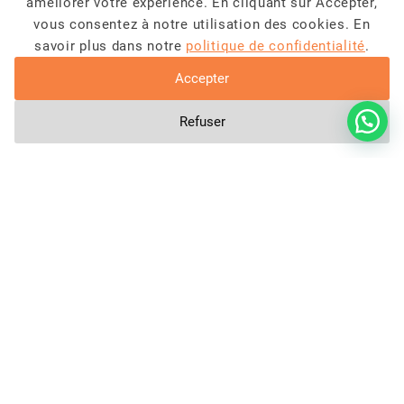
améliorer votre expérience. En cliquant sur Accepter,
dernières nouvelles,
vous consentez à notre utilisation des cookies. En
vanlife et bien plus
savoir plus dans notre
politique de confidentialité
.
encore
Accepter
Refuser
En soumettant ce formulaire, j'accepte que les
informations saisies soient exploitées dans le cadre de
notre
conditions générales
.