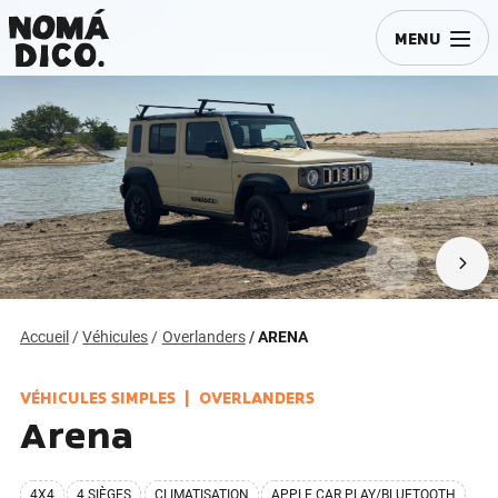
MENU
Accueil
Véhicules
Overlanders
ARENA
VÉHICULES SIMPLES
OVERLANDERS
Arena
4X4
4 SIÈGES
CLIMATISATION
APPLE CAR PLAY/BLUETOOTH