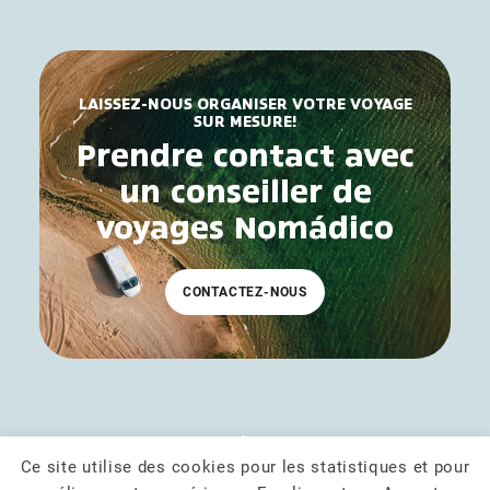
LAISSEZ-NOUS ORGANISER VOTRE VOYAGE
SUR MESURE!
Prendre contact avec
un conseiller de
voyages Nomádico
CONTACTEZ-NOUS
EN MANQUE D'INSPIRATION ?
Conseils de voyage,
Ce site utilise des cookies pour les statistiques et pour